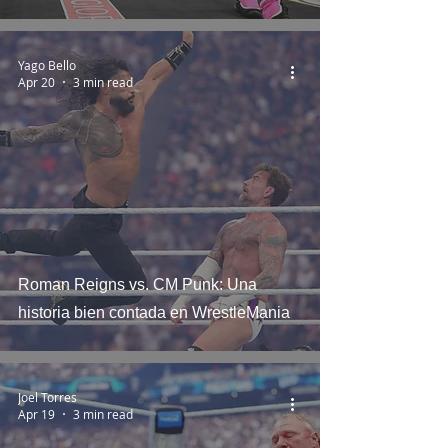
Yago Bello
Apr 20
3 min read
Roman Reigns vs. CM Punk: Una
historia bien contada en WrestleMania
Joel Torres
Apr 19
3 min read