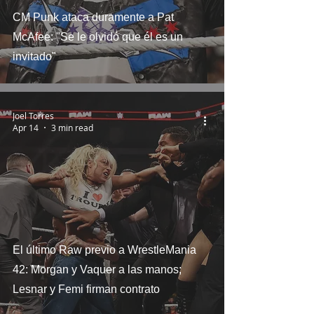
CM Punk ataca duramente a Pat
McAfee: "Se le olvidó que él es un
invitado"
Joel Torres
Apr 14
3 min read
El último Raw previo a WrestleMania
42: Morgan y Vaquer a las manos;
Lesnar y Femi firman contrato