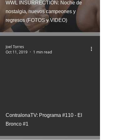
WWL INSURRECTION: Noche de
nostalgia, nuevos campeones y
regresos (FOTOS y VIDEO)
Joel Torres
Oct 11, 2019
1 min read
 video
ContralonaTV: Programa #110 - El
Bronco #1