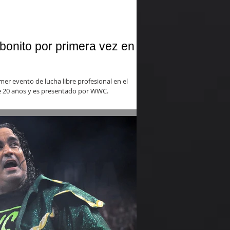
onito por primera vez en
mer evento de lucha libre profesional en el
e 20 años y es presentado por WWC.