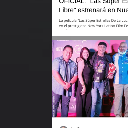
OFICIAL: "Las Súper Es
Libre" estrenará en Nu
La película "Las Súper Estrellas De La Luc
en el prestigioso New York Latino Film Fest
ENTÉRATE cómo.