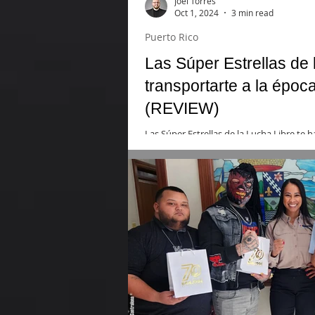
Joel Torres
Oct 1, 2024
3 min read
Puerto Rico
Las Súper Estrellas de 
transportarte a la époc
(REVIEW)
Las Súper Estrellas de la Lucha Libre te ha
sobre todo, respetarás y entenderás a la