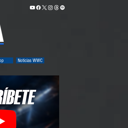
op
Noticias WWC