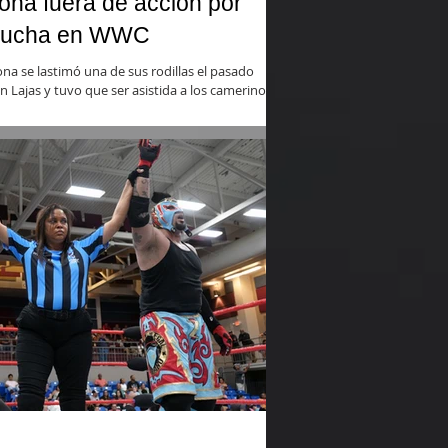
na fuera de acción por
e lucha en WWC
a se lastimó una de sus rodillas el pasado
 Lajas y tuvo que ser asistida a los camerinos.