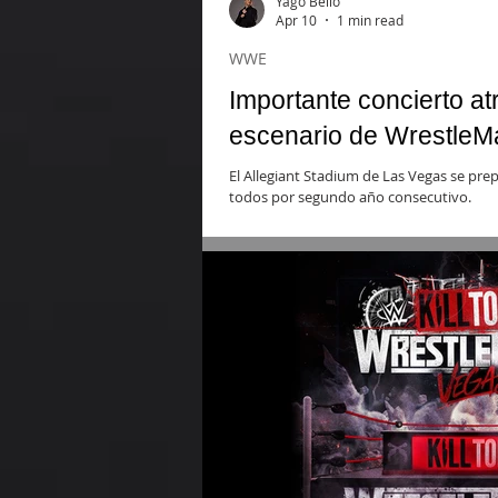
Yago Bello
Apr 10
1 min read
WWE
Importante concierto at
escenario de WrestleM
El Allegiant Stadium de Las Vegas se pre
todos por segundo año consecutivo.