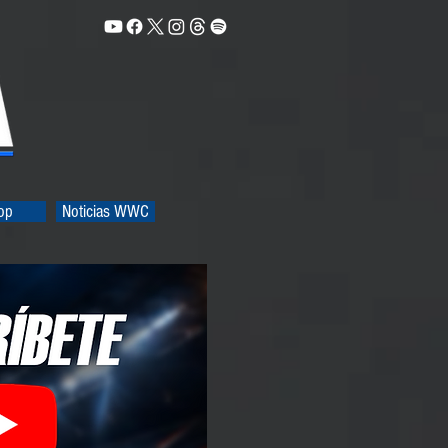
op
Noticias WWC