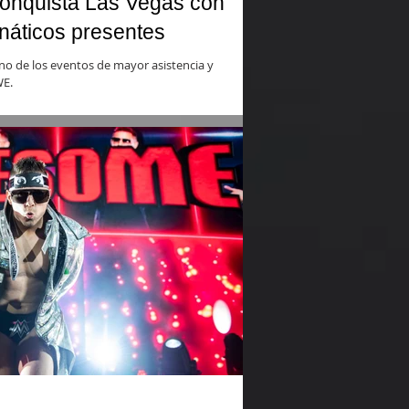
onquista Las Vegas con
náticos presentes
no de los eventos de mayor asistencia y
WE.