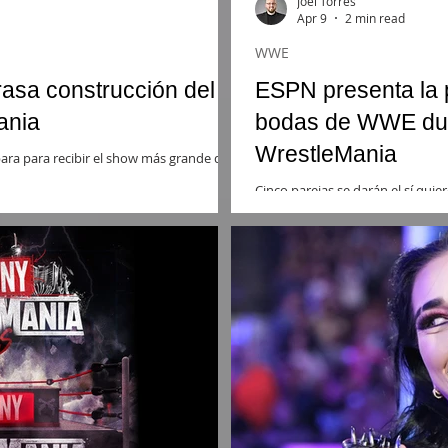
Joel Torres
Apr 9
2 min read
WWE
rasa construcción del
ESPN presenta la 
ania
bodas de WWE dur
WrestleMania
para para recibir el show más grande de
Cinco parejas se darán el sí quie
nupcial inspirada en la WWE, an