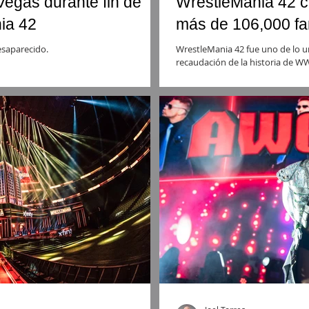
Vegas durante fin de
WrestleMania 42 c
ia 42
más de 106,000 fa
esaparecido.
WrestleMania 42 fue uno de lo u
recaudación de la historia de W