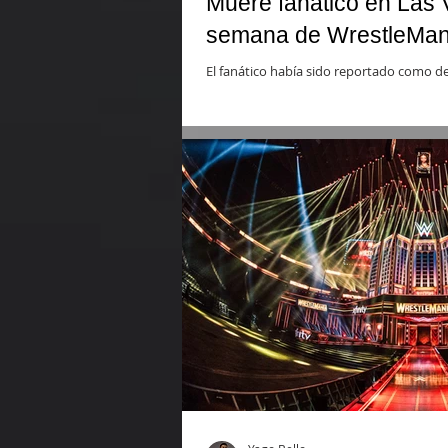
Muere fanático en Las 
semana de WrestleMan
El fanático había sido reportado como d