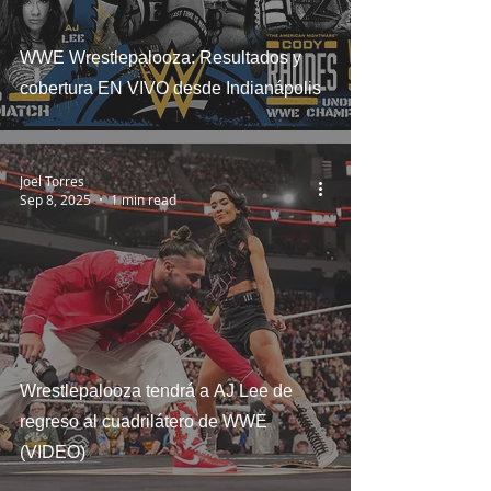
WWE Wrestlepalooza: Resultados y
cobertura EN VIVO desde Indianápolis
Joel Torres
Sep 8, 2025
1 min read
Wrestlepalooza tendrá a AJ Lee de
regreso al cuadrilátero de WWE
(VIDEO)