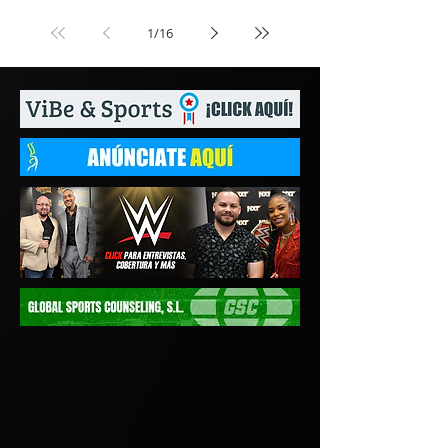
1
/
16