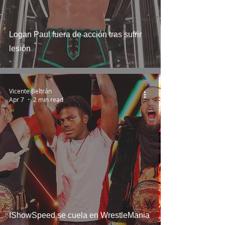
Logan Paul fuera de acción tras sufrir
lesión
Vicente Beltrán
Apr 7
2 min read
IShowSpeed se cuela en WrestleMania