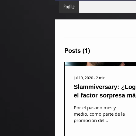
Profile
Posts
(1)
Jul 19, 2020
∙
2
min
Slammiversary: ¿Log
el factor sorpresa m
IMPACTO que los
Por el pasado mes y
encuentros?
medio, como parte de la
promoción del
importante evento
Slammiversary, IMPACT