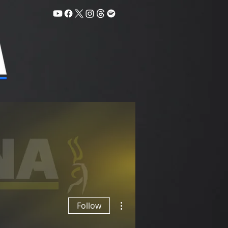
op
Noticias WWC
More actions
Follow