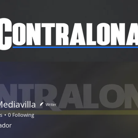
bout
Shows
Team Members
Contact
Sh
ediavilla
Writer
s
0
Following
ador