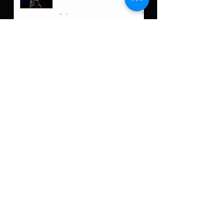
2 days ago
Luchadoras de Puerto Rico
a darlo todo en Ladies
Night Out: Welcome to El
Calentón
2 days ago
Damian Priest tiene un
nuevo rol fuera de WWE
4 days ago
5 posibles oponentes para
Roman Reigns de llegar a
Lucha Libre AAA
4 days ago
Fallece Dory Funk, Jr a sus
85 años
4 days ago
Guerra familiar por el
puesto de Director de