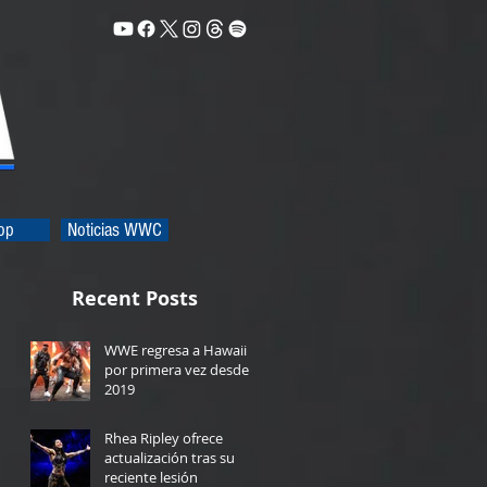
op
Noticias WWC
Recent Posts
WWE regresa a Hawaii
por primera vez desde
2019
23 hours ago
Rhea Ripley ofrece
actualización tras su
reciente lesión