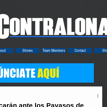
bout
Shows
Team Members
Contact
Sh
carán ante los Payasos de