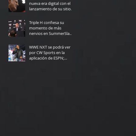
nueva era digital con el
lanzamiento de su sitio
web
4 days ago
Triple H confiesa su
momento de más
nervios en SummerSlam:
"Yo no podría haberlo
5 days ago
hecho"
WWE NXT se podrá ver
por CW Sports en la
aplicación de ESPN;
Fecha de lanzamiento
Jul 30