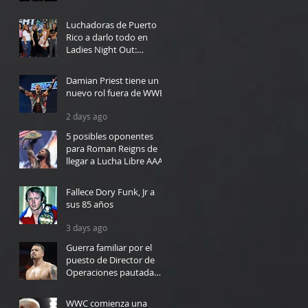
24 hours ago
Luchadoras de Puerto
Rico a darlo todo en
Ladies Night Out:
Welcome to El Calentón
6 hours ago
Damian Priest tiene un
nuevo rol fuera de WWE
2 days ago
5 posibles oponentes
para Roman Reigns de
llegar a Lucha Libre AAA
2 days ago
Fallece Dory Funk, Jr a
sus 85 años
3 days ago
Guerra familiar por el
puesto de Director de
Operaciones pautada
para WWC en Bayamón
3 days ago
WWC comienza una