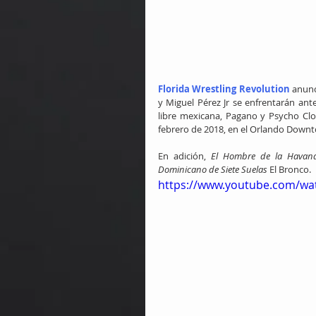
Florida Wrestling Revolution
 anunc
y Miguel Pérez Jr se enfrentarán an
libre mexicana, Pagano y Psycho Clo
febrero de 2018, en el Orlando Down
En adición, 
El Hombre de la Havan
Dominicano de Siete Suelas
 El Bronco.
https://www.youtube.com/wa