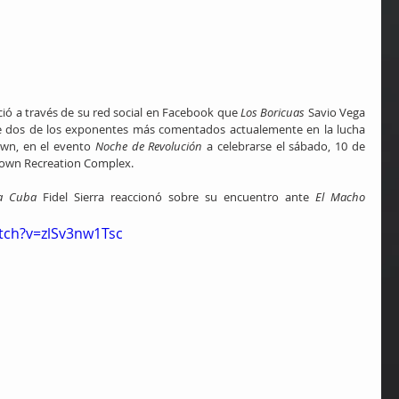
ió a través de su red social en Facebook que 
Los Boricuas
 Savio Vega 
te dos de los exponentes más comentados actualemente en la lucha 
wn, en el evento 
Noche de Revolución
 a celebrarse el sábado, 10 de 
town Recreation Complex.
a Cuba
 Fidel Sierra reaccionó sobre su encuentro ante 
El Macho 
tch?v=zlSv3nw1Tsc