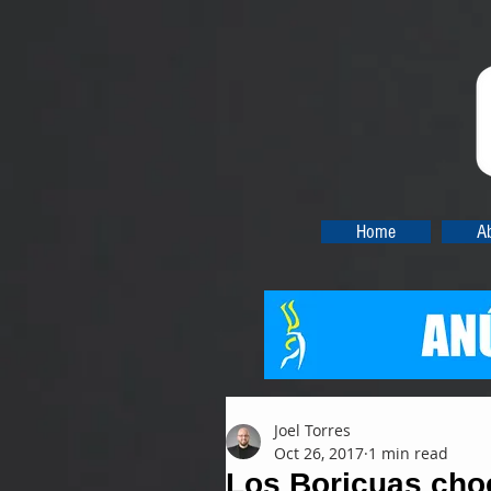
Home
A
Joel Torres
Oct 26, 2017
1 min read
Los Boricuas cho