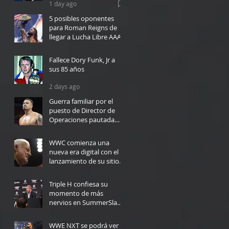
1 day ago
5 posibles oponentes
para Roman Reigns de
llegar a Lucha Libre AAA
1 day ago
Fallece Dory Funk, Jr a
sus 85 años
2 days ago
Guerra familiar por el
puesto de Director de
Operaciones pautada
para WWC en Bayamón
2 days ago
WWC comienza una
nueva era digital con el
lanzamiento de su sitio
web
3 days ago
Triple H confiesa su
momento de más
nervios en SummerSlam:
"Yo no podría haberlo
4 days ago
hecho"
WWE NXT se podrá ver