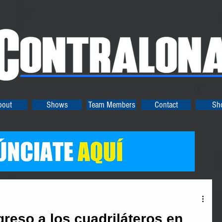
bout
Shows
Team Members
Contact
Sh
reso a los cuadriláteros en