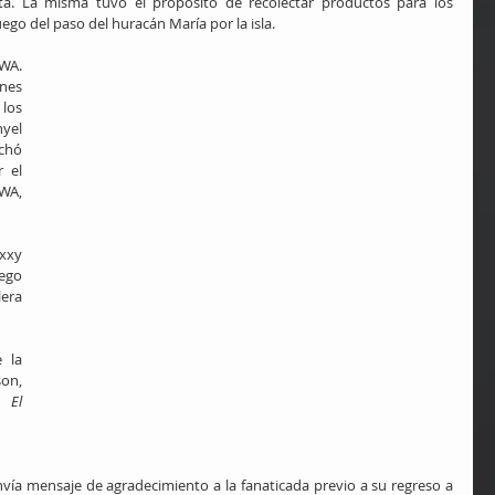
ta. La misma tuvo el propósito de recolectar productos para los 
ego del paso del huracán María por la isla.
A. 
es 
los 
yel 
chó 
 el 
WA, 
xxy 
ego 
era 
 la 
son, 
, 
El 
vía mensaje de agradecimiento a la fanaticada previo a su regreso a 