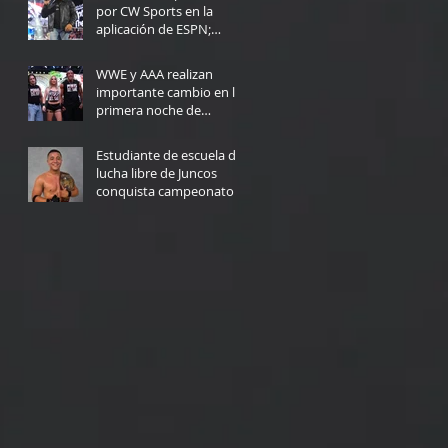
por CW Sports en la
aplicación de ESPN;
Fecha de lanzamiento
Jul 30
WWE y AAA realizan
importante cambio en la
primera noche de
Triplemanía
Jul 30
Estudiante de escuela de
lucha libre de Juncos
conquista campeonato
de la NWA en Texas
Jul 29