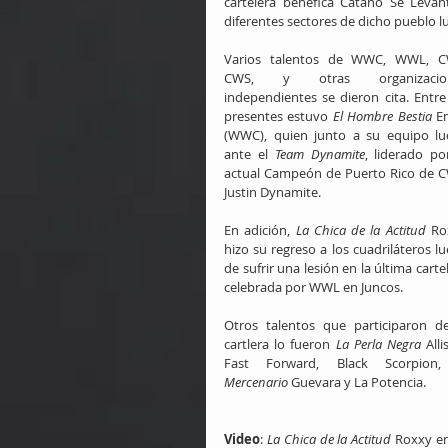
cartelera benéfica Cataño Se Levan
diferentes sectores de dicho pueblo lu
Varios talentos de WWC, WWL, CW
CWS, y otras organizacion
independientes se dieron cita. Entre 
presentes estuvo 
El Hombre Bestia 
En
(WWC), quien junto a su equipo lu
ante el 
Team Dynamite
, liderado por
actual Campeón de Puerto Rico de C
Justin Dynamite.
En adición, 
La Chica de la Actitud
 Ro
hizo su regreso a los cuadriláteros lu
de sufrir una lesión en la última cartel
celebrada por WWL en Juncos.
Otros talentos que participaron de
cartlera lo fueron 
La Perla Negra
 Alli
Fast Forward, Black Scorpion
Mercenario
 Guevara y La Potencia.
Video
: 
La Chica de la Actitud
 Roxxy en