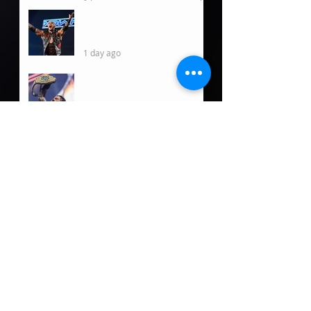
1 hour ago
Damian Priest tiene un
nuevo rol fuera de WWE
1 day ago
5 posibles oponentes para
Roman Reigns de llegar a
Lucha Libre AAA
1 day ago
Fallece Dory Funk, Jr a sus
85 años
2 days ago
Guerra familiar por el
puesto de Director de
Operaciones pautada para
WWC en Bayamón
2 days ago
WWC comienza una nueva
era digital con el
lanzamiento de su sitio
web