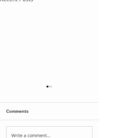
Comments
Write a comment...
WWE regresa a Hawaii
Rhea Ripley of