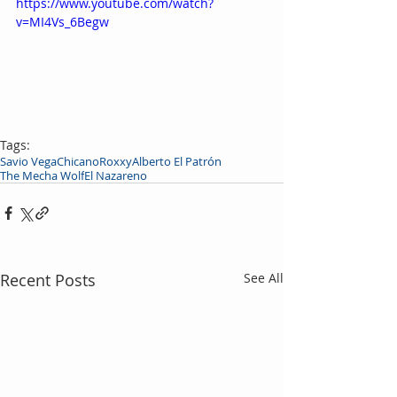
https://www.youtube.com/watch?
v=MI4Vs_6Begw
Tags:
Savio Vega
Chicano
Roxxy
Alberto El Patrón
The Mecha Wolf
El Nazareno
Recent Posts
See All