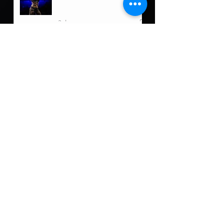
reciente lesión
2 days ago
Luchadoras de Puerto Rico
a darlo todo en Ladies
Night Out: Welcome to El
Calentón
21 hours ago
Damian Priest tiene un
nuevo rol fuera de WWE
3 days ago
5 posibles oponentes para
Roman Reigns de llegar a
Lucha Libre AAA
3 days ago
Fallece Dory Funk, Jr a sus
85 años
4 days ago
Guerra familiar por el