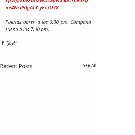
ZpWfgXovXunZGCrt36wXSdC7Cvo7Q
ae4Ncd9JgALY-yEcSO78
Puertas abren a las 6:00 pm. Campana 
suena a las 7:00 pm.
Recent Posts
See All