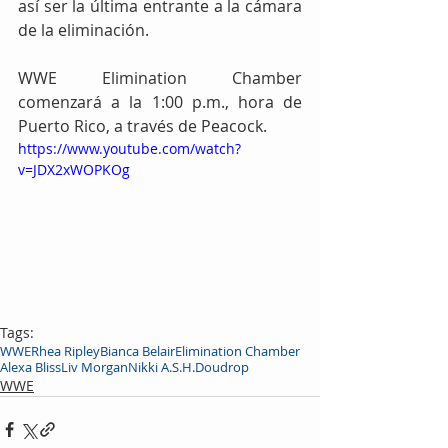
así ser la última entrante a la cámara 
de la eliminación.
WWE Elimination Chamber 
comenzará a la 1:00 p.m., hora de 
Puerto Rico, a través de Peacock.
https://www.youtube.com/watch?
v=JDX2xWOPKOg
Tags:
WWE
Rhea Ripley
Bianca Belair
Elimination Chamber
Alexa Bliss
Liv Morgan
Nikki A.S.H.
Doudrop
WWE