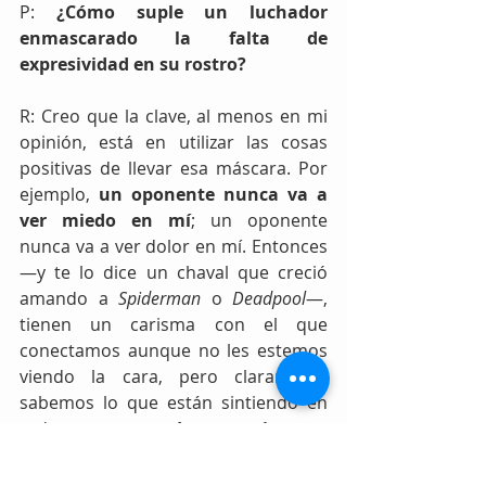
P: 
¿Cómo suple un luchador 
enmascarado la falta de 
expresividad en su rostro?
R: Creo que la clave, al menos en mi 
opinión, está en utilizar las cosas 
positivas de llevar esa máscara. Por 
ejemplo, 
un oponente nunca va a 
ver miedo en mí
; un oponente 
nunca va a ver dolor en mí. Entonces 
—y te lo dice un chaval que creció 
amando a 
Spiderman
 o 
Deadpool
—, 
tienen un carisma con el que 
conectamos aunque no les estemos 
viendo la cara, pero claramente 
sabemos lo que están sintiendo en 
todo momento. 
Lo que intento 
demostrar cada vez que lucho es 
que soy muy consciente de mi 