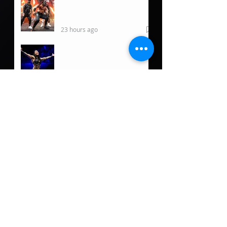
WWE regresa a Hawaii por
primera vez desde 2019
23 hours ago
Rhea Ripley ofrece
actualización tras su
reciente lesión
23 hours ago
Luchadoras de Puerto Rico
a darlo todo en Ladies
Night Out: Welcome to El
Calentón
6 hours ago
Damian Priest tiene un
nuevo rol fuera de WWE
2 days ago
5 posibles oponentes para
Roman Reigns de llegar a
Lucha Libre AAA
2 days ago