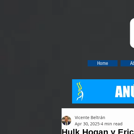
Home
A
Vicente Beltrán
Apr 30, 2025
4 min read
Hulk Hogan y Eric