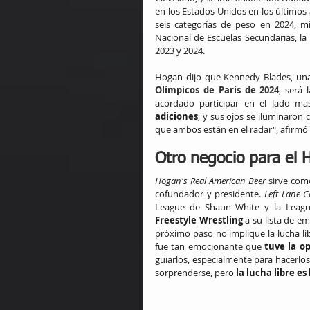
en los Estados Unidos en los últimos 
seis categorías de peso en 2024, m
Nacional de Escuelas Secundarias, la 
2023 y 2024.
Hogan dijo que Kennedy Blades, un
Olímpicos de París de 2024
, será 
acordado participar en el lado ma
adiciones
, y sus ojos se iluminaron
que ambos están en el radar", afirmó
Otro negocio para el H
Hogan's Real American Beer
 sirve com
cofundador y presidente. 
Left Lane C
League de Shaun White y la League
Freestyle Wrestling 
a su lista de e
próximo paso no implique la lucha lib
fue tan emocionante que 
tuve la o
guiarlos, especialmente para hacerlos 
sorprenderse, pero
 la lucha libre e