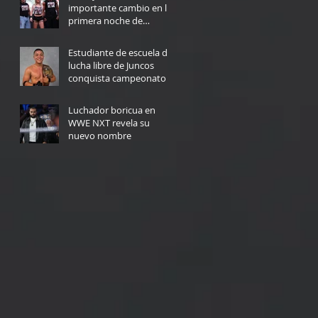
importante cambio en la
primera noche de
Triplemanía
6 days ago
Estudiante de escuela de
lucha libre de Juncos
conquista campeonato
de la NWA en Texas
Jul 29
Luchador boricua en
WWE NXT revela su
nuevo nombre
Jul 27