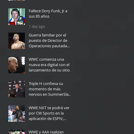
10 hours ago
Fallece Dory Funk, Jr a
sus 85 años
1 day ago
Guerra familiar por el
puesto de Director de
Operaciones pautada
para WWC en Bayamón
1 day ago
WWC comienza una
nueva era digital con el
lanzamiento de su sitio
web
2 days ago
Triple H confiesa su
momento de más
nervios en SummerSlam:
"Yo no podría haberlo
3 days ago
hecho"
WWE NXT se podrá ver
por CW Sports en la
aplicación de ESPN;
Fecha de lanzamiento
6 days ago
WWE y AAA realizan