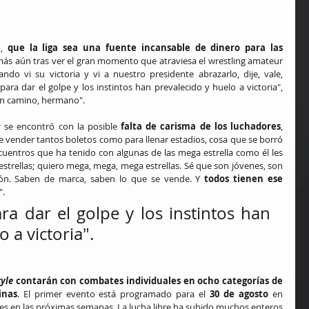
, 
que la liga sea una fuente incansable de dinero para las 
más aún tras ver el gran momento que atraviesa el wrestling amateur 
ndo vi su victoria y vi a nuestro presidente abrazarlo, dije, vale, 
ara dar el golpe y los instintos han prevalecido y huelo a victoria", 
en camino, hermano".
 se encontró con la posible 
falta de carisma de los luchadores
, 
e vender tantos boletos como para llenar estadios, cosa que se borró 
cuentros que ha tenido con algunas de las mega estrella como él les 
estrellas; quiero mega, mega, mega estrellas. Sé que son jóvenes, son 
isión. Saben de marca, saben lo que se vende. Y 
todos tienen ese 
".
ra dar el golpe y los instintos han 
 a victoria".
yle
 contarán con combates individuales en ocho categorías de 
inas
. El primer evento está programado para el 
30 de agosto
 en 
es en las próximas semanas. La lucha libre ha subido muchos enteros 