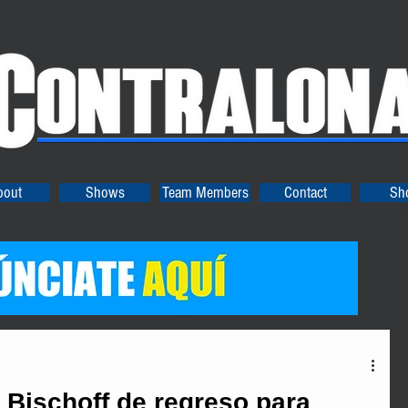
bout
Shows
Team Members
Contact
Sh
 Bischoff de regreso para