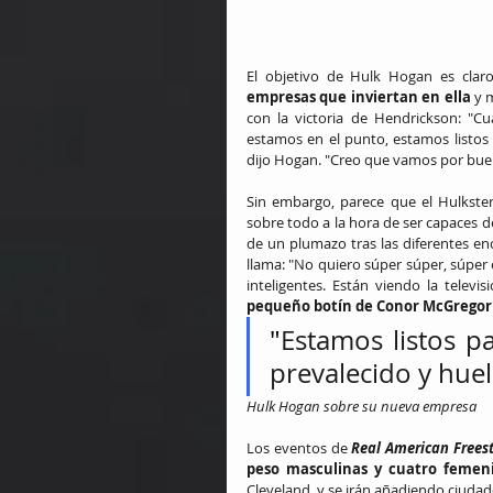
El objetivo de Hulk Hogan es claro
empresas que inviertan en ella
 y 
con la victoria de Hendrickson: "Cua
estamos en el punto, estamos listos p
dijo Hogan. "Creo que vamos por bu
Sin embargo, parece que el Hulkster
sobre todo a la hora de ser capaces d
de un plumazo tras las diferentes en
llama: "No quiero súper súper, súper 
inteligentes. Están viendo la telev
pequeño botín de Conor McGregor
"
Estamos listos pa
prevalecido y huelo
Hulk Hogan sobre su nueva empresa
Los eventos de 
Real American Freest
peso masculinas y cuatro femen
Cleveland, y se irán añadiendo ciudad