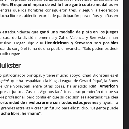
años. 
El equipo olímpico de estilo libre ganó cuatro medallas
 en 
ientras que los hombres consiguieron tres. Y según la Federación 
lucha libre estableció récords de participación para niños y niñas en 
a estadounidense 
que ganó una medalla de plata en los Juegos 
la cara de la división femenina y Zahid Valencia y Ben Askren han 
sculino. Hogan dijo que 
Hendrickson y Steveson son posibles 
 cuando surgió el tema de una posible revancha: "Sólo podemos decir 
 Hulk Hogan. 
ulkster
o patrocinador principal, y tiene mucho apoyo. Chad Bronstein es el 
apital
, que ha respaldado la Kings League de Gerard Piqué, la Snow 
 One Volleyball, entre otras cosas, ha añadido 
Real American 
mpresas junto a Cassius. Algunos fanáticos se sorprenderán de que su 
re profesional, pero confía en que su decisión sea acertada: "La idea 
portunidad de involucrarme con todos estos jóvenes 
y ayudar a 
grandes estrellas y crear un futuro para ellos", dijo. "La gente puede 
s lucha libre, hermano
".