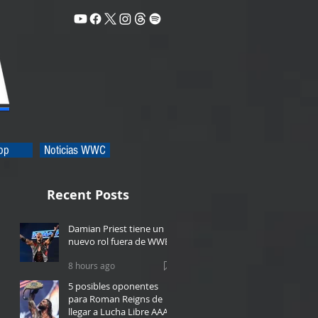
op
Noticias WWC
Recent Posts
Damian Priest tiene un
nuevo rol fuera de WWE
8 hours ago
5 posibles oponentes
para Roman Reigns de
llegar a Lucha Libre AAA