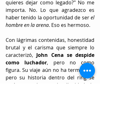
quieres dejar como legado?" No me 
importa. No. Lo que agradezco es 
haber tenido la oportunidad de ser 
el 
hombre en la arena
. Eso es hermoso.
Con lágrimas contenidas, honestidad 
brutal y el carisma que siempre lo 
caracterizó,
 John Cena se despide 
como luchador
, pero no como 
figura. Su viaje aún no ha terminado, 
pero su historia dentro del ring se 
está cerrando con la dignidad de 
quien lo dio todo, sin 
arrepentimientos ni poses. Un final 
digno de una leyenda.
Tags:
WWE
John Cena
Stephanie McMahon
WWE