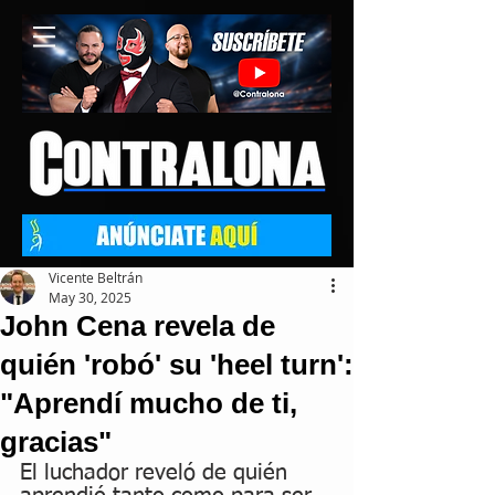
Vicente Beltrán
May 30, 2025
John Cena revela de
quién 'robó' su 'heel turn':
"Aprendí mucho de ti,
gracias"
El luchador reveló de quién 