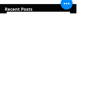
Recent Posts
WWE regresa a Hawaii por
primera vez desde 2019
3 days ago
Rhea Ripley ofrece
actualización tras su
reciente lesión
3 days ago
Luchadoras de Puerto Rico
a darlo todo en Ladies
Night Out: Welcome to El
Calentón
2 days ago
Damian Priest tiene un
nuevo rol fuera de WWE
4 days ago
5 posibles oponentes para