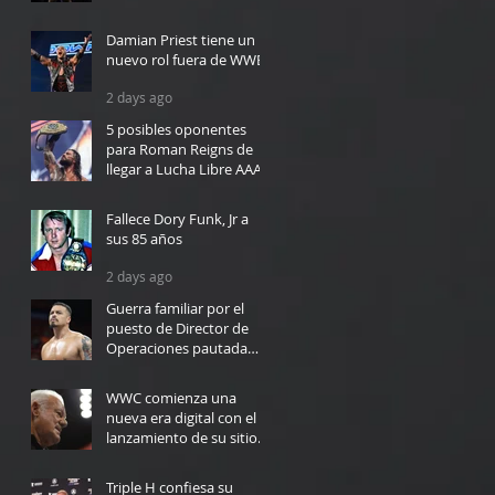
10 hours ago
Damian Priest tiene un
nuevo rol fuera de WWE
2 days ago
5 posibles oponentes
para Roman Reigns de
llegar a Lucha Libre AAA
2 days ago
Fallece Dory Funk, Jr a
sus 85 años
2 days ago
Guerra familiar por el
puesto de Director de
Operaciones pautada
para WWC en Bayamón
3 days ago
WWC comienza una
nueva era digital con el
lanzamiento de su sitio
web
4 days ago
Triple H confiesa su