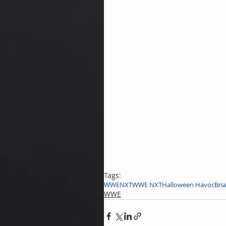
Tags:
WWE
NXT
WWE NXT
Halloween Havoc
Bria
WWE