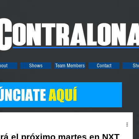
bout
Shows
Team Members
Contact
Sh
ará el próximo martes en NXT