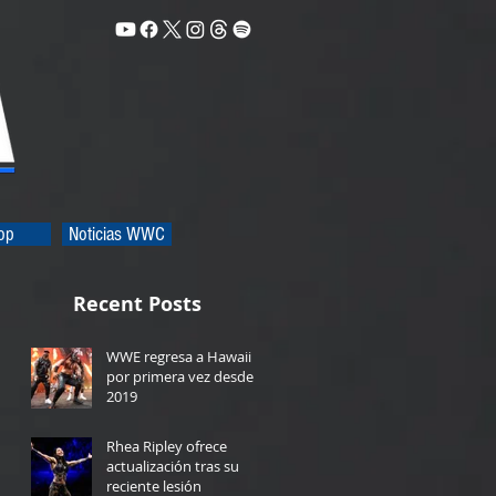
op
Noticias WWC
Recent Posts
WWE regresa a Hawaii
por primera vez desde
2019
9 hours ago
Rhea Ripley ofrece
actualización tras su
reciente lesión