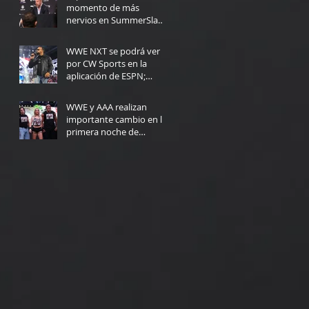
momento de más
nervios en SummerSlam:
"Yo no podría haberlo
4 days ago
hecho"
WWE NXT se podrá ver
por CW Sports en la
aplicación de ESPN;
Fecha de lanzamiento
Jul 30
WWE y AAA realizan
importante cambio en la
primera noche de
Triplemanía
Jul 30