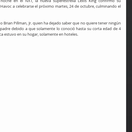
noche en el NXT, la nueva superestrella Lexis King confirmó su 
 Havoc a celebrarse el próximo martes, 24 de octubre, culminando el 
o Brian Pillman, Jr. quien ha dejado saber que no quiere tener ningún 
u padre debido a que solamente lo conoció hasta su corta edad de 4 
a estuvo en su hogar, solamente en hoteles.