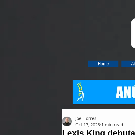
Home
A
Joel Torres
Oct 17, 2023
1 min read
Lexis King debut