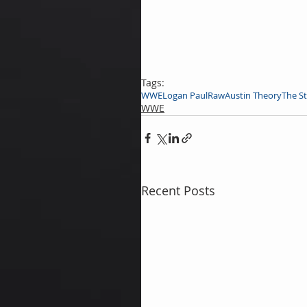
Tags:
WWE
Logan Paul
Raw
Austin Theory
The St
WWE
Recent Posts