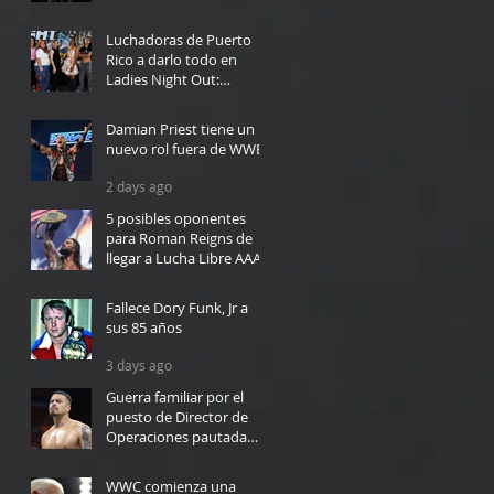
24 hours ago
Luchadoras de Puerto
Rico a darlo todo en
Ladies Night Out:
Welcome to El Calentón
7 hours ago
Damian Priest tiene un
nuevo rol fuera de WWE
2 days ago
5 posibles oponentes
para Roman Reigns de
llegar a Lucha Libre AAA
2 days ago
Fallece Dory Funk, Jr a
sus 85 años
3 days ago
Guerra familiar por el
puesto de Director de
Operaciones pautada
para WWC en Bayamón
3 days ago
WWC comienza una