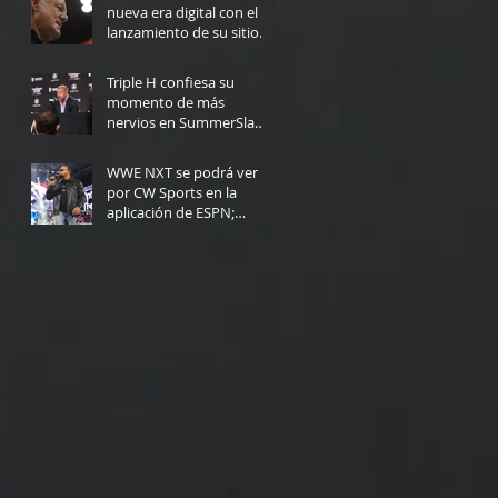
nueva era digital con el
lanzamiento de su sitio
web
4 days ago
Triple H confiesa su
momento de más
nervios en SummerSlam:
"Yo no podría haberlo
5 days ago
hecho"
WWE NXT se podrá ver
por CW Sports en la
aplicación de ESPN;
Fecha de lanzamiento
Jul 30