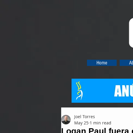
Home
A
Joel Torres
May 25
1 min read
Logan Paul fuera d