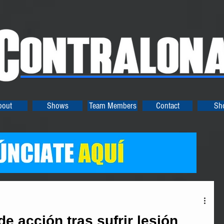
bout
Shows
Team Members
Contact
Sh
e acción tras sufrir lesión