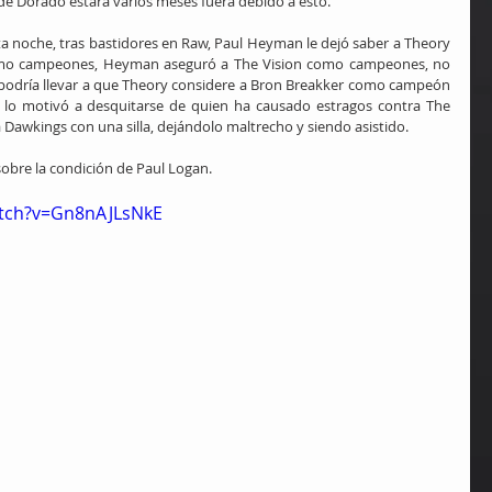
" de Dorado estará varios meses fuera debido a esto.
sta noche, tras bastidores en Raw, Paul Heyman le dejó saber a Theory 
omo campeones, Heyman aseguró a The Vision como campeones, no 
podría llevar a que Theory considere a Bron Breakker como campeón 
 lo motivó a desquitarse de quien ha causado estragos contra The 
 a Dawkings con una silla, dejándolo maltrecho y siendo asistido.
obre la condición de Paul Logan.
atch?v=Gn8nAJLsNkE