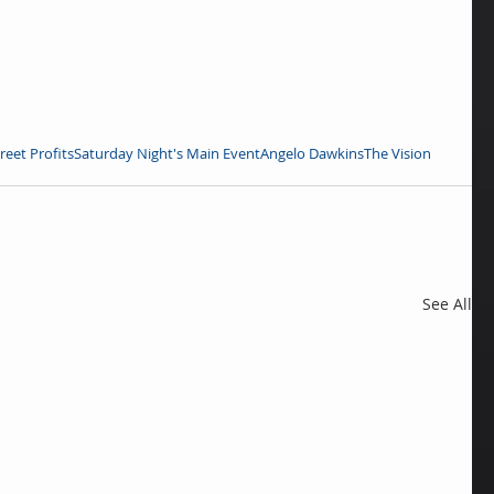
reet Profits
Saturday Night's Main Event
Angelo Dawkins
The Vision
See All