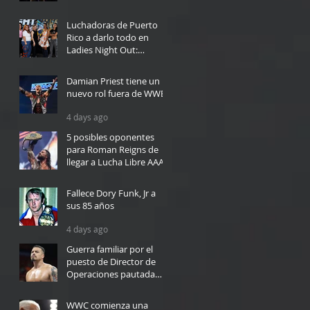
2 days ago
Luchadoras de Puerto
Rico a darlo todo en
Ladies Night Out:
Welcome to El Calentón
2 days ago
Damian Priest tiene un
nuevo rol fuera de WWE
4 days ago
5 posibles oponentes
para Roman Reigns de
llegar a Lucha Libre AAA
4 days ago
Fallece Dory Funk, Jr a
sus 85 años
4 days ago
Guerra familiar por el
puesto de Director de
Operaciones pautada
para WWC en Bayamón
5 days ago
WWC comienza una