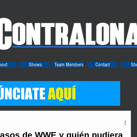
bout
Shows
Team Members
Contact
Sh
pasos de WWE y quién pudiera