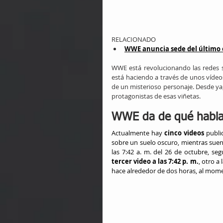
RELACIONADO
WWE anuncia sede del último 
WWE está revolucionando las redes so
está haciendo a través de unos vídeo
de un misterioso personaje. Desde ya,
protagonistas de esas viñetas.
WWE da de qué hablar 
Actualmente hay 
cinco videos
 publi
sobre un suelo oscuro, mientras suen
tercer video a las 7:42 p. m.
, otro a 
hace alrededor de dos horas, al mome