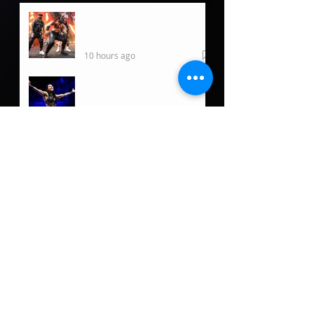
WWE regresa a Hawaii por
primera vez desde 2019
10 hours ago
Rhea Ripley ofrece
actualización tras su
reciente lesión
10 hours ago
Damian Priest tiene un
nuevo rol fuera de WWE
2 days ago
5 posibles oponentes para
Roman Reigns de llegar a
Lucha Libre AAA
2 days ago
Fallece Dory Funk, Jr a sus
85 años
2 days ago