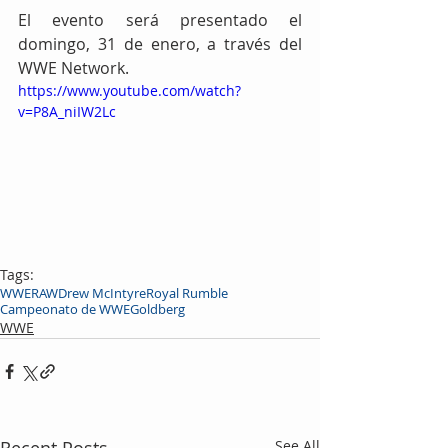
El evento será presentado el 
domingo, 31 de enero, a través del 
WWE Network.
https://www.youtube.com/watch?
v=P8A_niIW2Lc
Tags:
WWE
RAW
Drew McIntyre
Royal Rumble
Campeonato de WWE
Goldberg
WWE
Recent Posts
See All