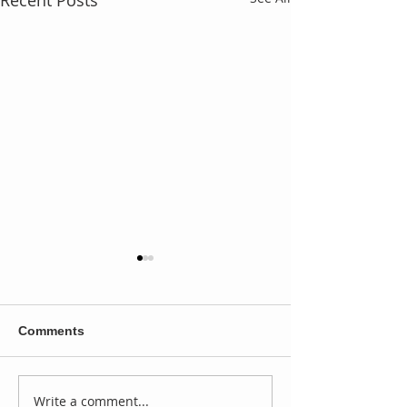
Comments
Write a comment...
Rhea Ripley ofrece
Damian Priest t