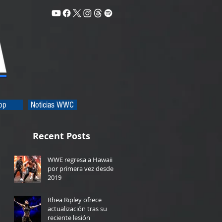
op
Noticias WWC
Recent Posts
WWE regresa a Hawaii
por primera vez desde
2019
2 days ago
Rhea Ripley ofrece
actualización tras su
reciente lesión