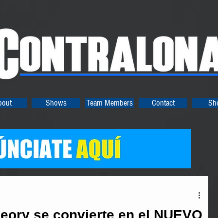
bout
Shows
Team Members
Contact
Sh
ory se convierte en el NUEVO