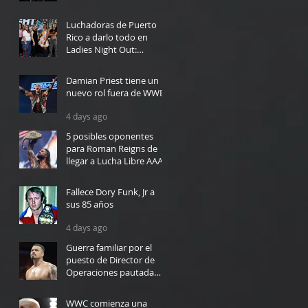
2 days ago
Luchadoras de Puerto
Rico a darlo todo en
Ladies Night Out:
Welcome to El Calentón
2 days ago
Damian Priest tiene un
nuevo rol fuera de WWE
4 days ago
5 posibles oponentes
para Roman Reigns de
llegar a Lucha Libre AAA
4 days ago
Fallece Dory Funk, Jr a
sus 85 años
4 days ago
Guerra familiar por el
puesto de Director de
Operaciones pautada
para WWC en Bayamón
5 days ago
WWC comienza una