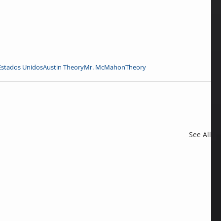
Estados Unidos
Austin Theory
Mr. McMahon
Theory
See All