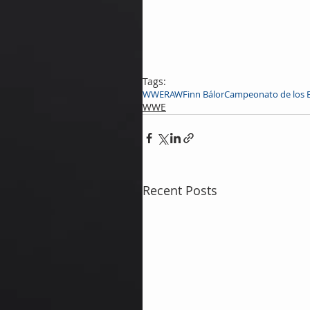
Tags:
WWE
RAW
Finn Bálor
Campeonato de los 
WWE
Recent Posts