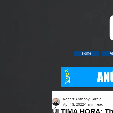
Home
A
Robert Anthony García
Apr 18, 2022
1 min read
ÚLTIMA HORA: The