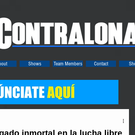
bout
Shows
Team Members
Contact
Sh
gado inmortal en la lucha libre