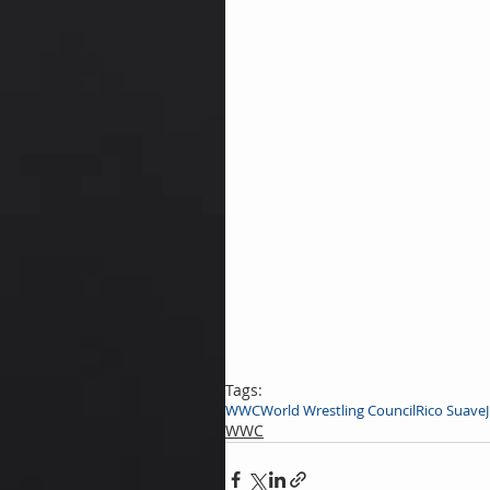
Tags:
WWC
World Wrestling Council
Rico Suave
WWC