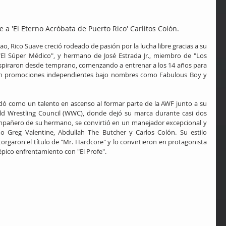
a 'El Eterno Acróbata de Puerto Rico' Carlitos Colón.
o, Rico Suave creció rodeado de pasión por la lucha libre gracias a su 
, "El Súper Médico", y hermano de José Estrada Jr., miembro de "Los 
inspiraron desde temprano, comenzando a entrenar a los 14 años para 
en promociones independientes bajo nombres como Fabulous Boy y 
idó como un talento en ascenso al formar parte de la AWF junto a su 
ld Wrestling Council (WWC), donde dejó su marca durante casi dos 
ñero de su hermano, se convirtió en un manejador excepcional y 
o Greg Valentine, Abdullah The Butcher y Carlos Colón. Su estilo 
orgaron el título de "Mr. Hardcore" y lo convirtieron en protagonista 
pico enfrentamiento con "El Profe".