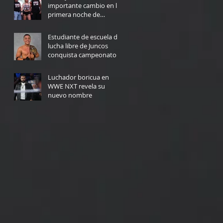
importante cambio en la
primera noche de
Triplemanía
6 days ago
Estudiante de escuela de
lucha libre de Juncos
conquista campeonato
de la NWA en Texas
Jul 29
Luchador boricua en
WWE NXT revela su
nuevo nombre
Jul 27