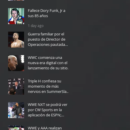
9 hours ago
Fallece Dory Funk, Jr a
sus 85 años
1 day ago
Guerra familiar por el
puesto de Director de
Operaciones pautada
para WWC en Bayamón
1 day ago
WWC comienza una
nueva era digital con el
lanzamiento de su sitio
web
2 days ago
Triple H confiesa su
momento de más
nervios en SummerSlam:
"Yo no podría haberlo
3 days ago
hecho"
WWE NXT se podrá ver
por CW Sports en la
aplicación de ESPN;
Fecha de lanzamiento
6 days ago
WWE y AAA realizan