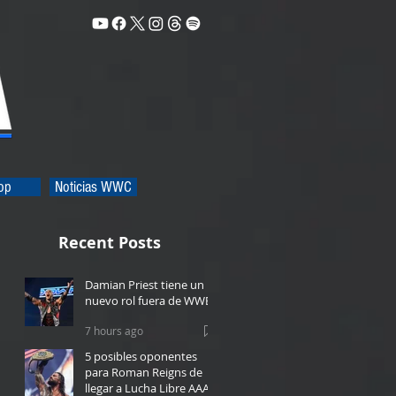
op
Noticias WWC
Recent Posts
Damian Priest tiene un
nuevo rol fuera de WWE
7 hours ago
5 posibles oponentes
para Roman Reigns de
llegar a Lucha Libre AAA