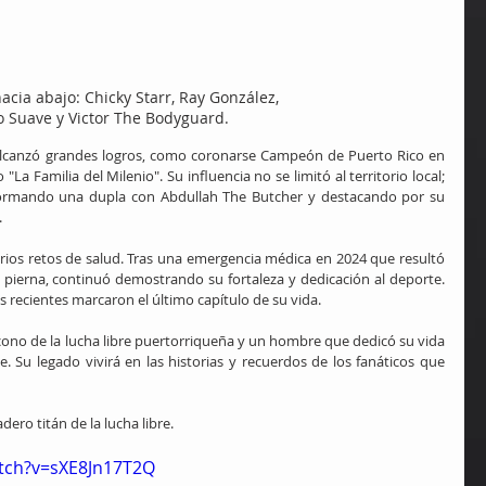
acia abajo: Chicky Starr, Ray González, 
o Suave y Victor The Bodyguard.
 alcanzó grandes logros, como coronarse Campeón de Puerto Rico en 
La Familia del Milenio". Su influencia no se limitó al territorio local; 
ormando una dupla con Abdullah The Butcher y destacando por su 
.
rios retos de salud. Tras una emergencia médica en 2024 que resultó 
pierna, continuó demostrando su fortaleza y dedicación al deporte. 
 recientes marcaron el último capítulo de su vida.
ono de la lucha libre puertorriqueña y un hombre que dedicó su vida 
. Su legado vivirá en las historias y recuerdos de los fanáticos que 
ero titán de la lucha libre.
tch?v=sXE8Jn17T2Q