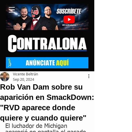
Vicente Beltrán
Sep 20, 2024
Rob Van Dam sobre su
aparición en SmackDown:
"RVD aparece donde
quiere y cuando quiere"
El luchador de Michigan 