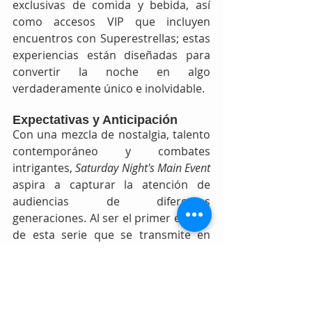
exclusivas de comida y bebida, así 
como accesos VIP que incluyen 
encuentros con Superestrellas; estas 
experiencias están diseñadas para 
convertir la noche en algo 
verdaderamente único e inolvidable.
Expectativas y Anticipación
Con una mezcla de nostalgia, talento 
contemporáneo y combates 
intrigantes, 
Saturday Night's Main Event
aspira a capturar la atención de 
audiencias de diferentes 
generaciones. Al ser el primer evento 
de esta serie que se transmite en 
horario estelar desde hace años, 
las 
expectativas son altas
. Además, el 
formato de transmisión por NBC y 
Peacock asegura que este evento 