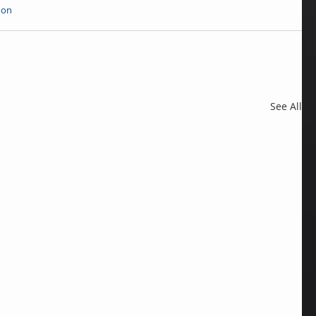
hon
See All