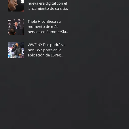
nueva era digital con el
lanzamiento de su sitio
web
5 days ago
Triple H confiesa su
momento de más
nervios en SummerSlam:
"Yo no podría haberlo
6 days ago
hecho"
WWE NXT se podrá ver
por CW Sports en la
aplicación de ESPN;
Fecha de lanzamiento
Jul 30