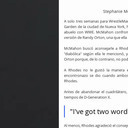
Stephanie M
A solo tres semanas para WrestleMan
Garden de la ciudad de Nueva York, 
abuelo con WWE. McMahon confrontó
versión de Randy Orton, una que ella
McMahon buscó aconsejarle a Rhodes
"diabólica" según ella le mencionó,
Orton porque, de lo contrario, no po
A Rhodes no le gustó la manera e
encontronazo se dio cuando ambos 
Rhodes.
Antes de abandonar el cuadrilátero, 
tiempos de D-Generation X.
"I've got two word
Al menos, Rhodes agradeció el consej