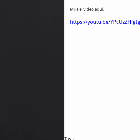
Mira el video aquí.
https://youtu.be/YPcUzZHfgt
Tags: