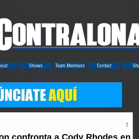
bout
Shows
Team Members
Contact
Sh
n confronta a Cody Rhodes en