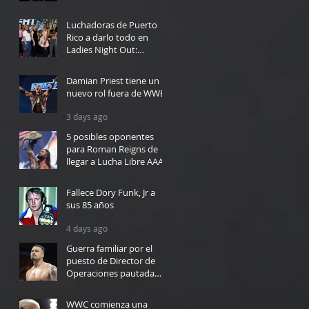
2 days ago
Luchadoras de Puerto
Rico a darlo todo en
Ladies Night Out:
Welcome to El Calentón
20 hours ago
Damian Priest tiene un
nuevo rol fuera de WWE
3 days ago
5 posibles oponentes
para Roman Reigns de
llegar a Lucha Libre AAA
3 days ago
Fallece Dory Funk, Jr a
sus 85 años
4 days ago
Guerra familiar por el
puesto de Director de
Operaciones pautada
para WWC en Bayamón
4 days ago
WWC comienza una