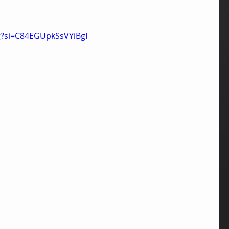
g?si=C84EGUpkSsVYiBgI