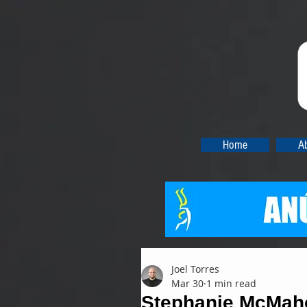
Home
A
Joel Torres
Mar 30
1 min read
Stephanie McMaho