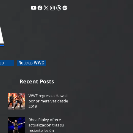
op
Noticias WWC
Recent Posts
WWE regresa a Hawaii
por primera vez desde
2019
2 days ago
Rhea Ripley ofrece
actualización tras su
reciente lesión