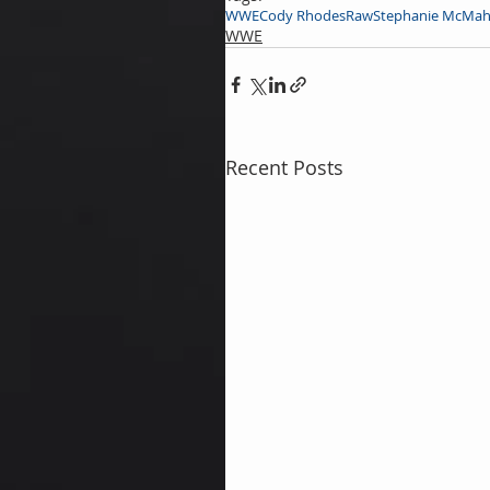
WWE
Cody Rhodes
Raw
Stephanie McMa
WWE
Recent Posts