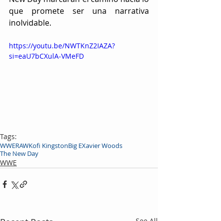
que promete ser una narrativa 
inolvidable.
https://youtu.be/NWTKnZ2IAZA?
si=eaU7bCXulA-VMeFD
Tags:
WWE
RAW
Kofi Kingston
Big E
Xavier Woods
The New Day
WWE
See All