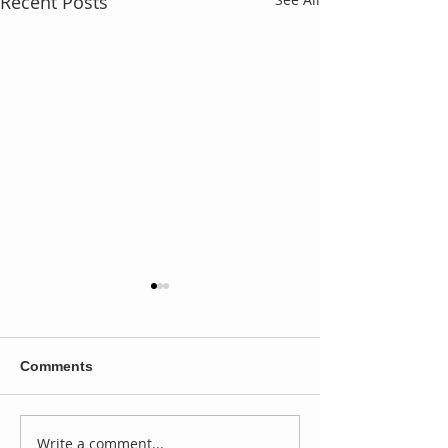
Recent Posts
Comments
Write a comment...
Velveteen Dream,
Triple H: "La e