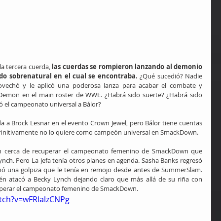
la tercera cuerda, 
las cuerdas se rompieron lanzando al demonio 
ado sobrenatural en el cual se encontraba.
 ¿Qué sucedió? Nadie 
ovechó y le aplicó una poderosa lanza para acabar el combate y 
 Demon en el main roster de WWE. ¿Habrá sido suerte? ¿Habrá sido 
stó el campeonato universal a Bálor? 
a Brock Lesnar en el evento Crown Jewel, pero Bálor tiene cuentas 
efinitivamente no lo quiere como campeón universal en SmackDown.
ien cerca de recuperar el campeonato femenino de SmackDown que 
h. Pero La Jefa tenía otros planes en agenda. Sasha Banks regresó 
opinó una golpiza que le tenía en remojo desde antes de SummerSlam. 
én atacó a Becky Lynch dejando claro que más allá de su riña con 
ecuperar el campeonato femenino de SmackDown.
tch?v=wFRlalzCNPg