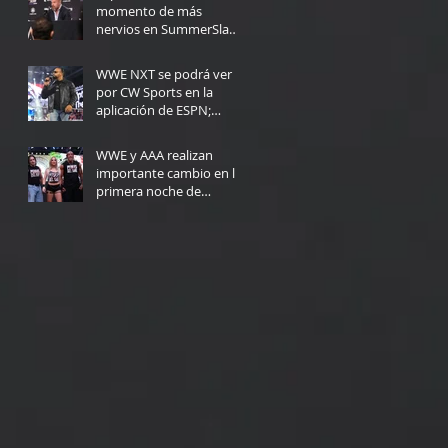
momento de más
nervios en SummerSlam:
"Yo no podría haberlo
4 days ago
hecho"
WWE NXT se podrá ver
por CW Sports en la
aplicación de ESPN;
Fecha de lanzamiento
Jul 30
WWE y AAA realizan
importante cambio en la
primera noche de
Triplemanía
Jul 30