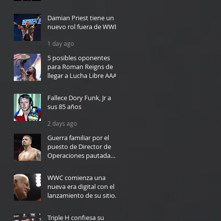
6 hours ago
Damian Priest tiene un
nuevo rol fuera de WWE
1 day ago
5 posibles oponentes
para Roman Reigns de
llegar a Lucha Libre AAA
1 day ago
Fallece Dory Funk, Jr a
sus 85 años
2 days ago
Guerra familiar por el
puesto de Director de
Operaciones pautada
para WWC en Bayamón
2 days ago
WWC comienza una
nueva era digital con el
lanzamiento de su sitio
web
4 days ago
Triple H confiesa su