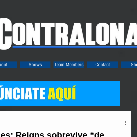
bout
Shows
Team Members
Contact
Sh
s: Reigns sobrevive “de