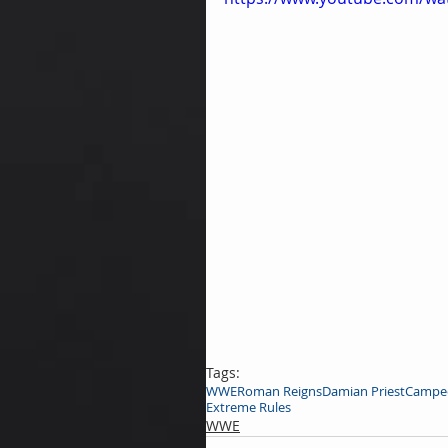
Tags:
WWE
Roman Reigns
Damian Priest
Campeo
Extreme Rules
WWE