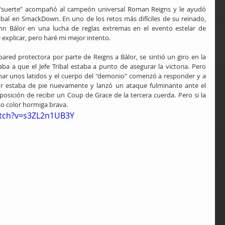
 “suerte” acompañó al campeón universal Roman Reigns y le ayudó 
ibal en SmackDown. En uno de los retos más difíciles de su reinado, 
n Bálor en una lucha de reglas extremas en el evento estelar de 
e explicar, pero haré mi mejor intento.
ared protectora por parte de Reigns a Bálor, se sintió un giro en la 
a a que el Jefe Tribal estaba a punto de asegurar la victoria. Pero 
ar unos latidos y el cuerpo del "demonio" comenzó a responder y a 
lor estaba de pie nuevamente y lanzó un ataque fulminante ante el 
sición de recibir un Coup de Grace de la tercera cuerda. Pero si la 
so color hormiga brava.
atch?v=s3ZL2n1UB3Y