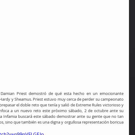
 Damian Priest demostró de qué esta hecho en un emocionante 
 Hardy y Sheamus. Priest estuvo muy cerca de perder su campeonato 
repasar el doble reto que tenía y salió de Extreme Rules victorioso y 
foca a un nuevo reto este próximo sábado, 2 de octubre ante su 
la Infamia buscará este sábado demostrar ante su gente que no tan 
s, sino que también es una digna y orgullosa representación boricua 
tch?v=q99pVFLGEJo