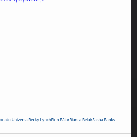
nato Universal
Becky Lynch
Finn Bálor
Bianca Belair
Sasha Banks