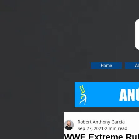
Home
A
Robert Anthony García
Sep 27, 2021
2 min read
WWE Extreme Rule