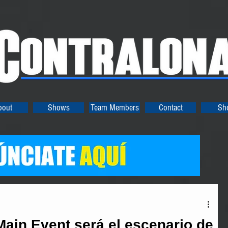
bout
Shows
Team Members
Contact
Sh
Main Event será el escenario de