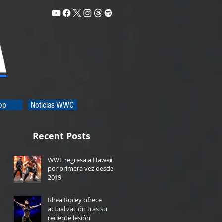
op
Noticias WWC
Recent Posts
WWE regresa a Hawaii
por primera vez desde
2019
1 day ago
Rhea Ripley ofrece
actualización tras su
reciente lesión