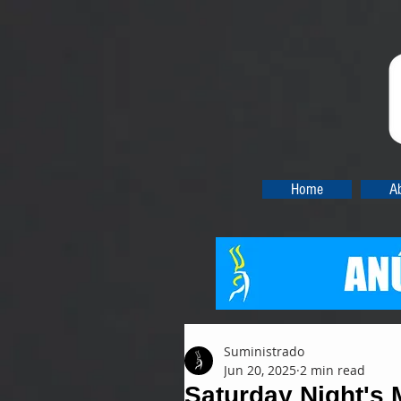
Home
A
Suministrado
Jun 20, 2025
2 min read
Saturday Night's 