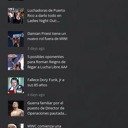
2 days ago
Luchadoras de Puerto
Rico a darlo todo en
Ladies Night Out:
Welcome to El Calentón
19 hours ago
Damian Priest tiene un
nuevo rol fuera de WWE
3 days ago
5 posibles oponentes
para Roman Reigns de
llegar a Lucha Libre AAA
3 days ago
Fallece Dory Funk, Jr a
sus 85 años
4 days ago
Guerra familiar por el
puesto de Director de
Operaciones pautada
para WWC en Bayamón
4 days ago
WWC comienza una