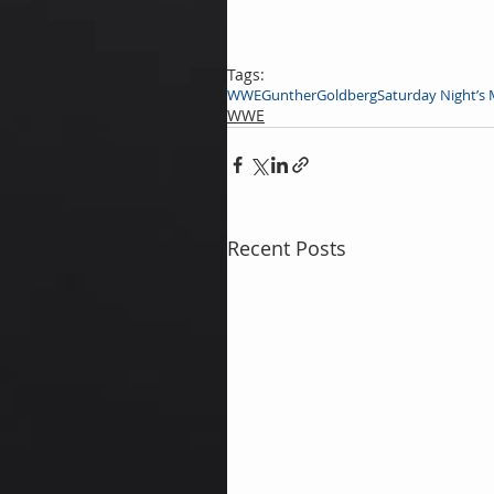
Tags:
WWE
Gunther
Goldberg
Saturday Night’s 
WWE
Recent Posts