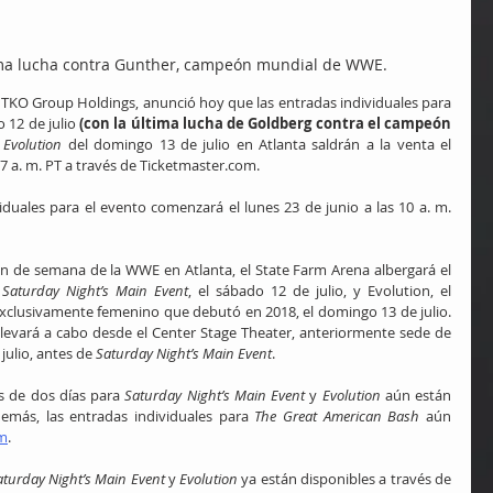
ima lucha contra Gunther, campeón mundial de WWE.
 – WWE, parte de TKO Group Holdings, anunció hoy que las entradas individuales para 
 12 de julio 
(con la última lucha de Goldberg contra el campeón 
 
Evolution
 del domingo 13 de julio en Atlanta saldrán a la venta el 
T/7 a. m. PT a través de Ticketmaster.com.
duales para el evento comenzará el lunes 23 de junio a las 10 a. m. 
in de semana de la WWE en Atlanta, el State Farm Arena albergará el 
 
Saturday Night’s Main Event
, el sábado 12 de julio, y Evolution, el 
clusivamente femenino que debutó en 2018, el domingo 13 de julio. 
 llevará a cabo desde el Center Stage Theater, anteriormente sede de 
ulio, antes de 
Saturday Night’s Main Event
.
 de dos días para 
Saturday Night’s Main Event
 y 
Evolution
 aún están 
demás, las entradas individuales para 
The Great American Bash
 aún 
om
.
aturday Night’s Main Event
 y 
Evolution
 ya están disponibles a través de 