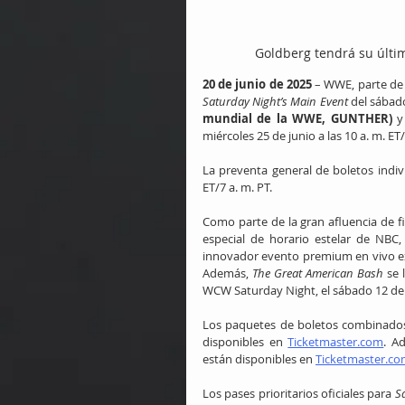
Goldberg tendrá su últ
20 de junio de 2025
Saturday Night’s Main Event
 del sábado
mundial de la WWE, GUNTHER)
 y
miércoles 25 de junio a las 10 a. m. E
La preventa general de boletos indivi
ET/7 a. m. PT.
Como parte de la gran afluencia de f
especial de horario estelar de NBC,
innovador evento premium en vivo ex
Además, 
The Great American Bash
 se
WCW Saturday Night, el sábado 12 de j
Los paquetes de boletos combinados
disponibles en 
Ticketmaster.com
. A
están disponibles en 
Ticketmaster.c
Los pases prioritarios oficiales para 
S