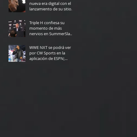
nueva era digital con el
lanzamiento de su sitio
web
5 days ago
Triple H confiesa su
momento de más
nervios en SummerSlam:
"Yo no podría haberlo
6 days ago
hecho"
WWE NXT se podrá ver
por CW Sports en la
aplicación de ESPN;
Fecha de lanzamiento
Jul 30