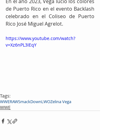
En el año 2023, Vega lució los colores 
de Puerto Rico en el evento Backlash 
celebrado en el Coliseo de Puerto 
Rico José Miguel Agrelot.
https://www.youtube.com/watch?
v=Xz6nPL3IEqY
Tags:
WWE
RAW
SmackDown
LWO
Zelina Vega
WWE