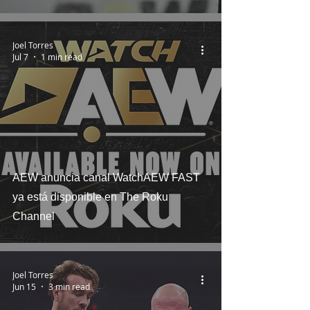
Joel Torres
Jul 7
1 min read
AEW anuncia canal WatchAEW FAST
ya está disponible en The Roku
Channel
Joel Torres
Jun 15
3 min read