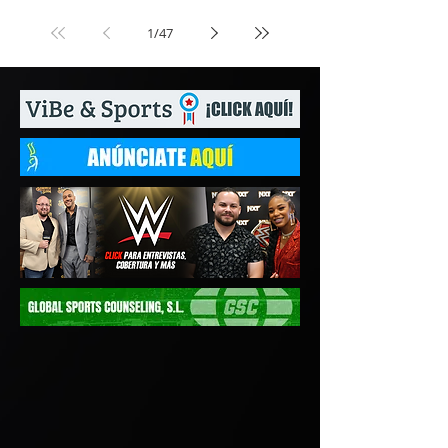
1
/
47