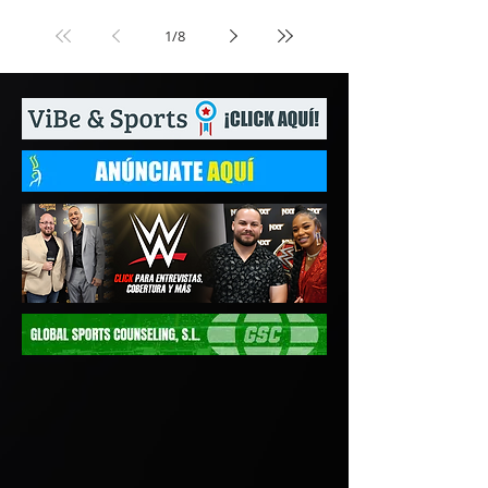
1
/
8