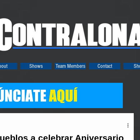
bout
Shows
Team Members
Contact
Sh
eblos a celebrar Aniversario