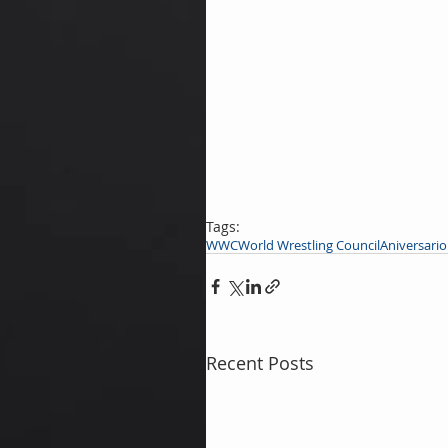
Tags:
WWC
World Wrestling Council
Aniversario
Recent Posts