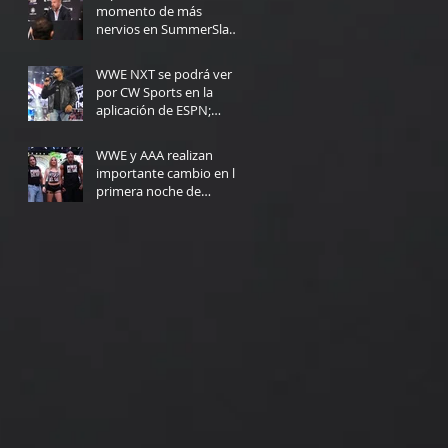
momento de más
nervios en SummerSlam:
"Yo no podría haberlo
5 days ago
hecho"
WWE NXT se podrá ver
por CW Sports en la
aplicación de ESPN;
Fecha de lanzamiento
Jul 30
WWE y AAA realizan
importante cambio en la
primera noche de
Triplemanía
Jul 30