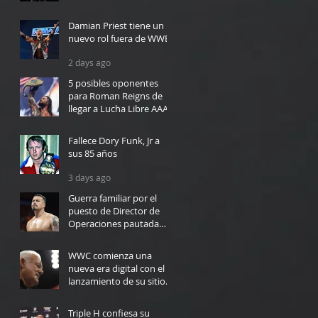
14 hours ago
Damian Priest tiene un
nuevo rol fuera de WWE
2 days ago
5 posibles oponentes
para Roman Reigns de
llegar a Lucha Libre AAA
2 days ago
Fallece Dory Funk, Jr a
sus 85 años
3 days ago
Guerra familiar por el
puesto de Director de
Operaciones pautada
para WWC en Bayamón
3 days ago
WWC comienza una
nueva era digital con el
lanzamiento de su sitio
web
4 days ago
Triple H confiesa su