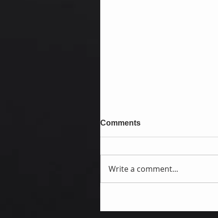
Comments
Write a comment...
WWE regresa a Hawaii po
primera vez desde 2019