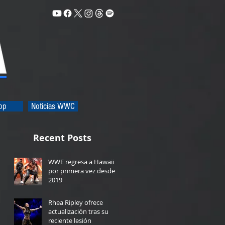
op
Noticias WWC
Recent Posts
WWE regresa a Hawaii
por primera vez desde
2019
13 hours ago
Rhea Ripley ofrece
actualización tras su
reciente lesión