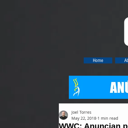
Home
A
Joel Torres
May 22, 2018
1 min read
WWC: Anuncian pu