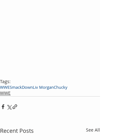
Tags:
WWE
SmackDown
Liv Morgan
Chucky
WWE
Recent Posts
See All