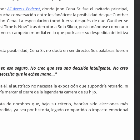
por 
All Axxess Podcast
, donde John Cena Sr. fue el invitado principal, 
cha conversación entre los fanáticos: la posibilidad de que Gunther 
 John Cena. La especulación tomó fuerza después de que Gunther se 
 Last Time Is Now" tras derrotar a Solo Sikoa, posicionándose como uno 
17 veces campeón mundial en lo que podría ser su despedida definitiva 
sta posibilidad, Cena Sr. no dudó en ser directo. Sus palabras fueron 
r, eso seguro. No creo que sea una decisión inteligente. No creo 
o necesita que le echen mano…"
 él, el austríaco no necesita la exposición que supondría retirarlo, ni 
ía marcar el cierre de la legendaria carrera de su hijo.
sta de nombres que, bajo su criterio, habrían sido elecciones más 
dida, ya sea por historia, legado compartido o impacto emocional 