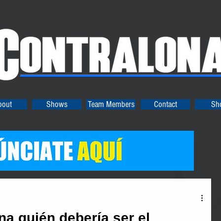
bout
Shows
Team Members
Contact
Sh
na quién debería ser el