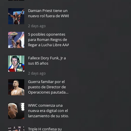
11 hours ago
Damian Priest tiene un
nuevo rol fuera de WWE
2 days ago
5 posibles oponentes
para Roman Reigns de
llegar a Lucha Libre AAA
2 days ago
Fallece Dory Funk, Jr a
sus 85 años
2 days ago
Guerra familiar por el
puesto de Director de
Operaciones pautada
para WWC en Bayamón
3 days ago
WWC comienza una
nueva era digital con el
lanzamiento de su sitio
web
4 days ago
Triple H confiesa su