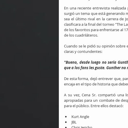
En una reciente entrevista realizada 
surgió un tema que está generando mu
sea el último rival en la carrera de
clasificara a la final del torneo "The
de los favoritos para enfrentarse al 
de los cuadriláteros.
Cuando se le pidió su opinión sobre e
claras y contundentes:
"Bueno, desde luego no sería Gunthe
que a los fans les guste. Gunther n
De esta forma, dejó entrever que, para
encaja en el tipo de historia que deber
A su vez, Cena Sr. compartió una li
apropiadas para un combate de despe
para el público. Entre ellos destacó:
Kurt Angle
JBL
Chris Jericho