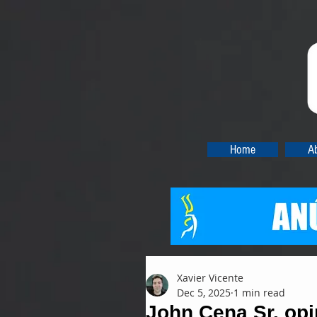
Home
A
Xavier Vicente
Dec 5, 2025
1 min read
John Cena Sr. opi