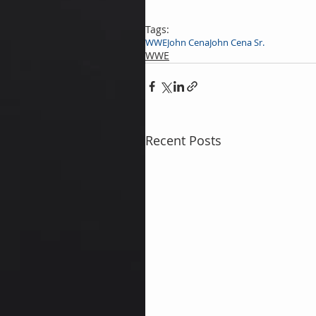
Tags:
WWE
John Cena
John Cena Sr.
WWE
Recent Posts