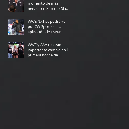
momento de más
nervios en SummerSlam:
"Yo no podría haberlo
5 days ago
hecho"
WWE NXT se podrá ver
por CW Sports en la
aplicación de ESPN;
Fecha de lanzamiento
Jul 30
WWE y AAA realizan
importante cambio en la
primera noche de
Triplemanía
Jul 30