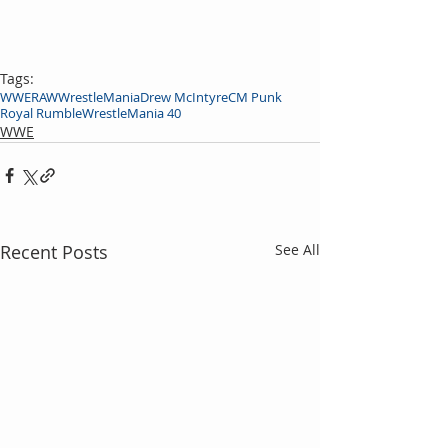
Tags:
WWE
RAW
WrestleMania
Drew McIntyre
CM Punk
Royal Rumble
WrestleMania 40
WWE
Recent Posts
See All