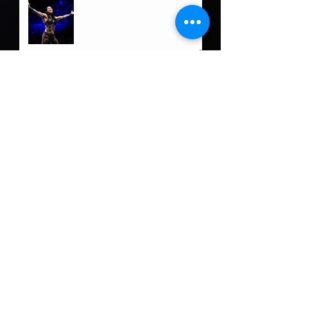
Rhea Ripley ofrece
actualización tras su
reciente lesión
2 days ago
Luchadoras de Puerto Rico
a darlo todo en Ladies
Night Out: Welcome to El
Calentón
2 days ago
Damian Priest tiene un
nuevo rol fuera de WWE
3 days ago
5 posibles oponentes para
Roman Reigns de llegar a
Lucha Libre AAA
4 days ago
Fallece Dory Funk, Jr a sus
85 años
4 days ago