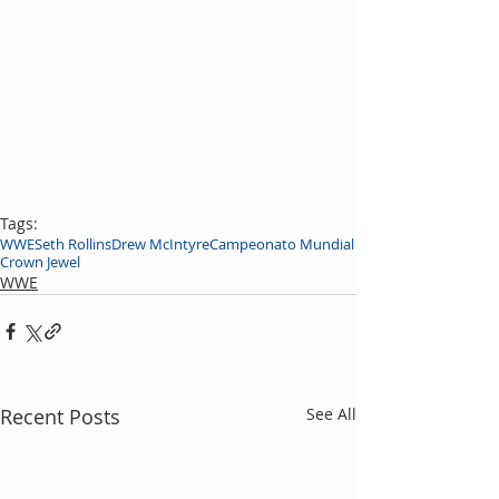
Tags:
WWE
Seth Rollins
Drew McIntyre
Campeonato Mundial
Crown Jewel
WWE
Recent Posts
See All