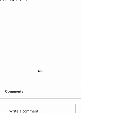
Comments
Write a comment...
IMPACT Wrestling
MLW: Lio Rush 