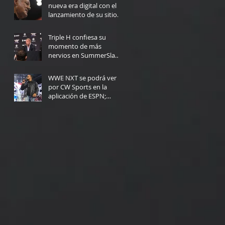
nueva era digital con el
lanzamiento de su sitio
web
5 days ago
Triple H confiesa su
momento de más
nervios en SummerSlam:
"Yo no podría haberlo
5 days ago
hecho"
WWE NXT se podrá ver
por CW Sports en la
aplicación de ESPN;
Fecha de lanzamiento
Jul 30