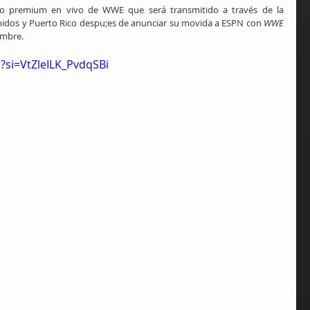
to premium en vivo de WWE que será transmitido a través de la 
nidos y Puerto Rico despu;es de anunciar su movida a ESPN con 
WWE 
embre.
?si=VtZleILK_PvdqSBi