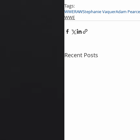
Tags:
WWE
RAW
Stephanie Vaquer
Adam Pearce
WWE
Recent Posts