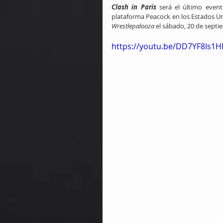
Clash in Paris
 será el último even
plataforma Peacock en los Estados U
Wrestlepalooza
 el sábado, 20 de septi
https://youtu.be/DD7YF8Is1HI