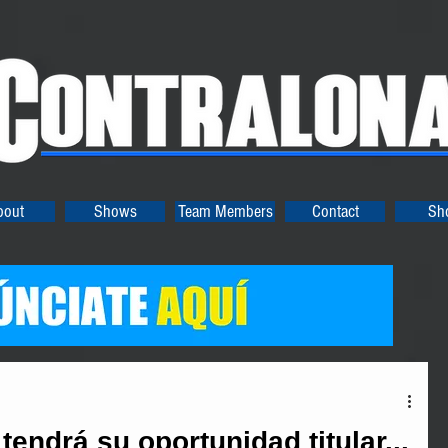
bout
Shows
Team Members
Contact
Sh
endrá su oportunidad titular...