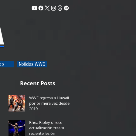
op
Noticias WWC
Recent Posts
WWE regresa a Hawaii
por primera vez desde
2019
1 day ago
Rhea Ripley ofrece
actualización tras su
reciente lesión