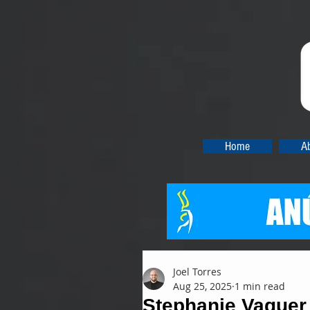
Home
A
Joel Torres
Aug 25, 2025
1 min read
Stephanie Vaquer t