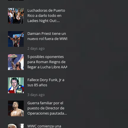
1 day ago
Luchadoras de Puerto
Rico a darlo todo en
Ladies Night Out:
Welcome to El Calentón
14 hours ago
Damian Priest tiene un
nuevo rol fuera de WWE
2 days ago
5 posibles oponentes
para Roman Reigns de
llegar a Lucha Libre AAA
2 days ago
Fallece Dory Funk, Jr a
sus 85 años
3 days ago
Guerra familiar por el
puesto de Director de
Operaciones pautada
para WWC en Bayamón
3 days ago
WWC comienza una