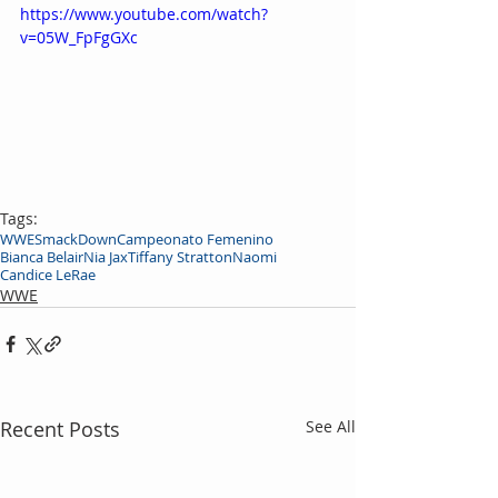
https://www.youtube.com/watch?
v=05W_FpFgGXc
Tags:
WWE
SmackDown
Campeonato Femenino
Bianca Belair
Nia Jax
Tiffany Stratton
Naomi
Candice LeRae
WWE
Recent Posts
See All