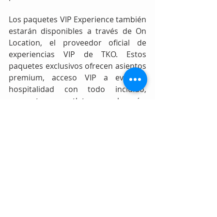
Los paquetes VIP Experience también 
estarán disponibles a través de On 
Location, el proveedor oficial de 
experiencias VIP de TKO. Estos 
paquetes exclusivos ofrecen asientos 
premium, acceso VIP a eventos, 
hospitalidad con todo incluido, 
encuentros con atletas y mucho más. 
Se publicará más información en 
https://onlocationexp.com/SLC
.
Tags:
WWE
TKO
UFC
WWE
Recent Posts
See All