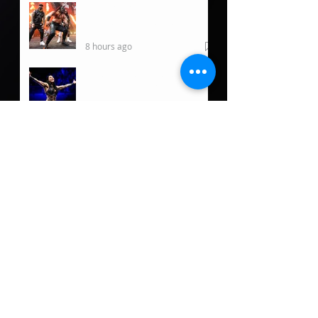
WWE regresa a Hawaii por
primera vez desde 2019
8 hours ago
Rhea Ripley ofrece
actualización tras su
reciente lesión
9 hours ago
Damian Priest tiene un
nuevo rol fuera de WWE
1 day ago
5 posibles oponentes para
Roman Reigns de llegar a
Lucha Libre AAA
2 days ago
Fallece Dory Funk, Jr a sus
85 años
2 days ago