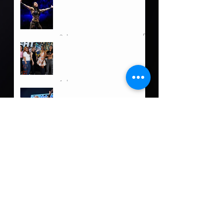
Rhea Ripley ofrece
actualización tras su
reciente lesión
2 days ago
Luchadoras de Puerto Rico
a darlo todo en Ladies
Night Out: Welcome to El
Calentón
1 day ago
Damian Priest tiene un
nuevo rol fuera de WWE
3 days ago
5 posibles oponentes para
Roman Reigns de llegar a
Lucha Libre AAA
3 days ago
Fallece Dory Funk, Jr a sus
85 años
4 days ago