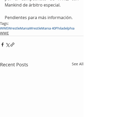
Mankind de árbitro especial.
Pendientes para más información.
Tags:
WWE
WrestleMania
WrestleMania 40
Philadelphia
WWE
Recent Posts
See All