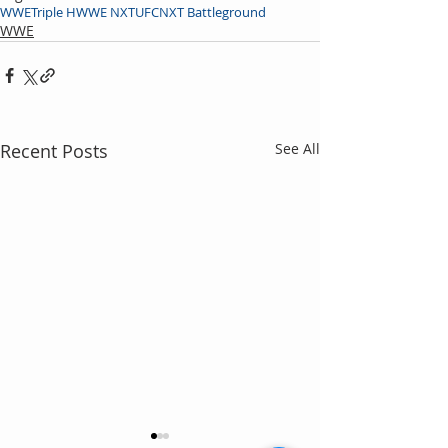
WWE
Triple H
WWE NXT
UFC
NXT Battleground
WWE
Recent Posts
See All