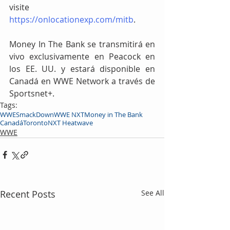
visite 
https://onlocationexp.com/mitb
.
Money In The Bank se transmitirá en 
vivo exclusivamente en Peacock en 
los EE. UU. y estará disponible en 
Canadá en WWE Network a través de 
Sportsnet+.
Tags:
WWE
SmackDown
WWE NXT
Money in The Bank
Canadá
Toronto
NXT Heatwave
WWE
Recent Posts
See All