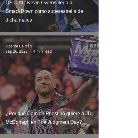
OFICIAL: Kevin Owens llega a
SmackDown como superestrella de
dicha marca
Vicente Beltrán
Sep 26, 2023
4 min read
¿Por qué Damian Priest no quiere a JD
McDonagh en The Judgment Day?