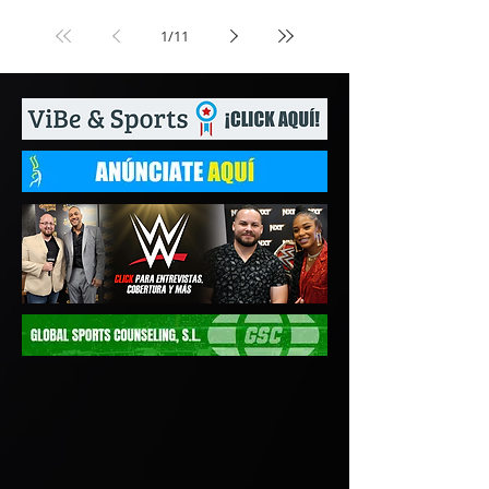
1
/
11